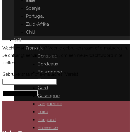
Italië
Spanje
Portugal
Zuid-Afrika
Chili
Wit
Frankrijk
Wachtwoord vergeten? Voer je gebruikersnaam of e-mailadres in.
Je ontvangt een link via e-mail om een nieuw wachtwoord in te
Bergerac
stellen.
Bordeaux
Bourgogne
Gebruikersnaam of e-mailadres
*
Vereist
Elzas
Gard
Reset wachtwoord
Gascogne
Languedoc
Loire
Périgord
Provence