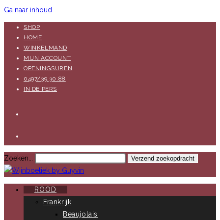
Ga naar inhoud
SHOP
HOME
WINKELMAND
MIJN ACCOUNT
OPENINGSUREN
0497/39.30.88
IN DE PERS
Zoeken...
Verzend zoekopdracht
ROOD
Frankrijk
Beaujolais