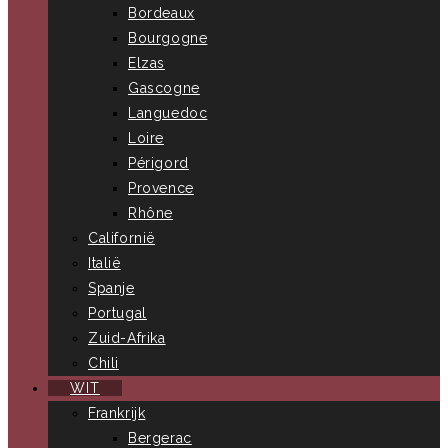
Bordeaux
Bourgogne
Elzas
Gascogne
Languedoc
Loire
Périgord
Provence
Rhône
Californië
Italië
Spanje
Portugal
Zuid-Afrika
Chili
WIT
Frankrijk
Bergerac