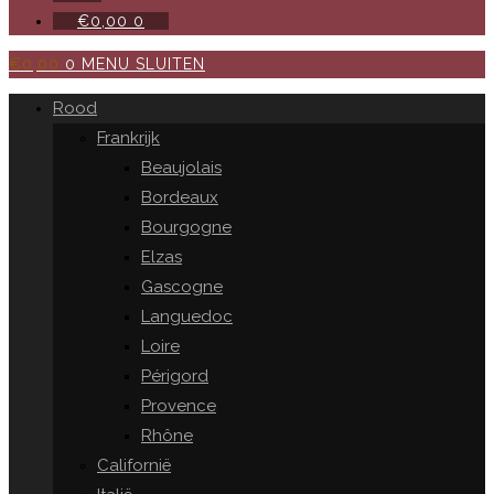
€
0,00
0
€
0,00
0
MENU
SLUITEN
Rood
Frankrijk
Beaujolais
Bordeaux
Bourgogne
Elzas
Gascogne
Languedoc
Loire
Périgord
Provence
Rhône
Californië