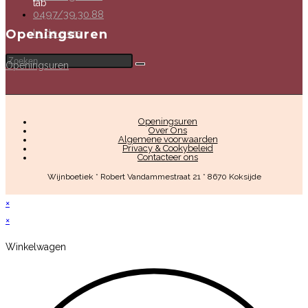
tab
0497/39.30.88
In de pers
Openingsuren
Openingsuren
Openingsuren
Over Ons
Algemene voorwaarden
Privacy & Cookybeleid
Contacteer ons
Wijnboetiek * Robert Vandammestraat 21 * 8670 Koksijde
×
×
Winkelwagen