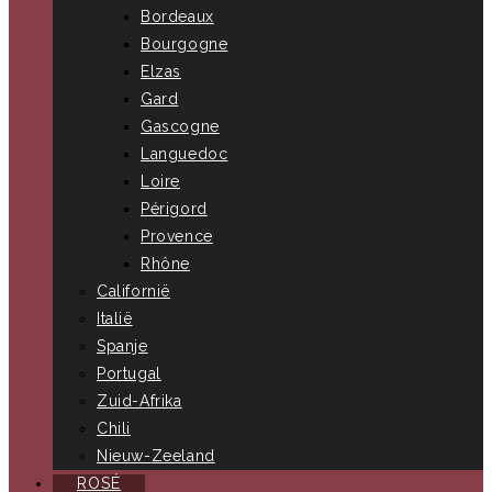
Bordeaux
Bourgogne
Elzas
Gard
Gascogne
Languedoc
Loire
Périgord
Provence
Rhône
Californië
Italië
Spanje
Portugal
Zuid-Afrika
Chili
Nieuw-Zeeland
ROSÉ