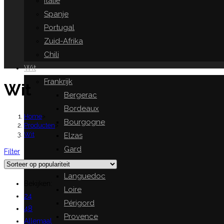
Italië
Spanje
Portugal
Zuid-Afrika
Chili
Wit
Frankrijk
Wit
Bergerac
Bordeaux
Home
>
Bourgogne
Producten
>
Wit
Elzas
Gard
Filter
Gascogne
Languedoc
Bekijken:
Loire
24
Périgord
48
Provence
Allemaal