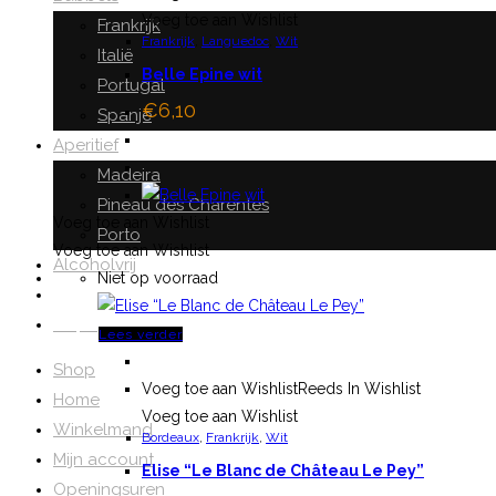
Voeg toe aan Wishlist
Frankrijk
Frankrijk
,
Languedoc
,
Wit
Italië
Belle Epine wit
Portugal
€
6,10
Spanje
Aperitief
Madeira
Pineau des Charentes
Voeg toe aan Wishlist
Porto
Voeg toe aan Wishlist
Alcoholvrij
Niet op voorraad
€
0,00
0
Lees verder
Shop
Voeg toe aan Wishlist
Reeds In Wishlist
Home
Voeg toe aan Wishlist
Winkelmand
Bordeaux
,
Frankrijk
,
Wit
Mijn account
Elise “Le Blanc de Château Le Pey”
Openingsuren