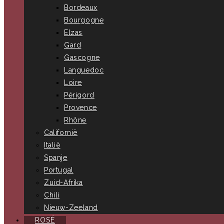
Bordeaux
Bourgogne
Elzas
Gard
Gascogne
Languedoc
Loire
Périgord
Provence
Rhône
Californië
Italië
Spanje
Portugal
Zuid-Afrika
Chili
Nieuw-Zeeland
ROSÉ