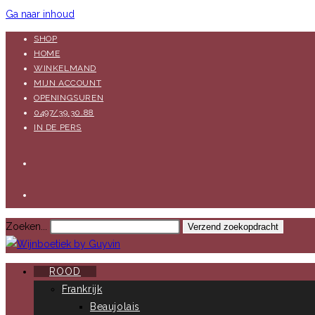
Ga naar inhoud
SHOP
HOME
WINKELMAND
MIJN ACCOUNT
OPENINGSUREN
0497/39.30.88
IN DE PERS
Zoeken...
Verzend zoekopdracht
ROOD
Frankrijk
Beaujolais