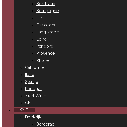
Bordeaux
Bourgogne
Elzas
Gascogne
Languedoc
Loire
Périgord
Provence
Rhône
Californië
Italië
Spanje
Portugal
Zuid-Afrika
Chili
WIT
Frankrijk
Bergerac