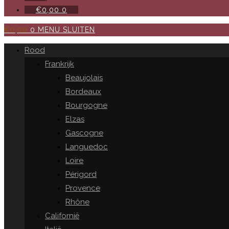
€
0,00
0
€
0,00
0
MENU
SLUITEN
Rood
Frankrijk
Beaujolais
Bordeaux
Bourgogne
Elzas
Gascogne
Languedoc
Loire
Périgord
Provence
Rhône
Californië